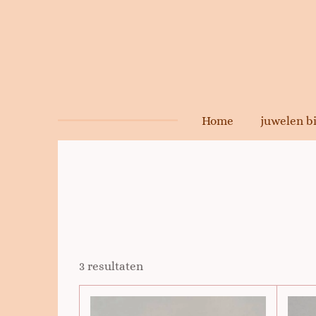
Ga
direct
naar
de
hoofdinhoud
Home
juwelen 
3 resultaten