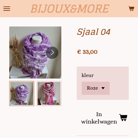
BIJOUX&MORE
Ga
direct
naar
Sjaal 04
de
hoofdinhoud
€ 33,00
kleur
In
winkelwagen