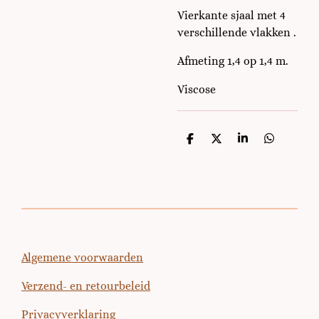
Vierkante sjaal met 4
verschillende vlakken .
Afmeting 1,4 op 1,4 m.
Viscose
D
D
S
D
e
e
h
e
l
e
a
l
e
l
r
e
n
e
n
Algemene voorwaarden
Verzend- en retourbeleid
Privacyverklaring