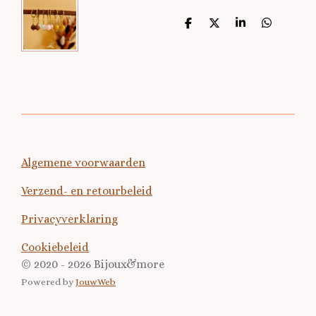
D
D
S
D
e
e
h
e
l
e
a
l
e
l
r
e
n
e
n
Algemene voorwaarden
Verzend- en retourbeleid
Privacyverklaring
Cookiebeleid
© 2020 - 2026 Bijoux&more
Powered by
JouwWeb