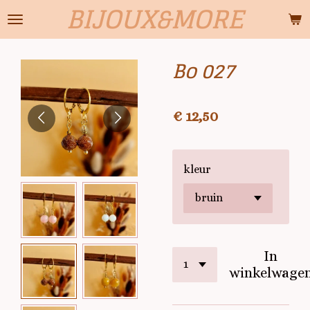
BIJOUX&MORE
Ga
direct
naar
Bo 027
de
hoofdinhoud
€ 12,50
kleur
In
winkelwage