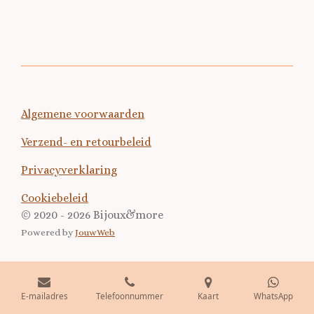
n
e
n
Algemene voorwaarden
Verzend- en retourbeleid
Privacyverklaring
Cookiebeleid
© 2020 - 2026 Bijoux&more
Powered by
JouwWeb
E-mailadres
Telefoonnummer
Kaart
WhatsApp