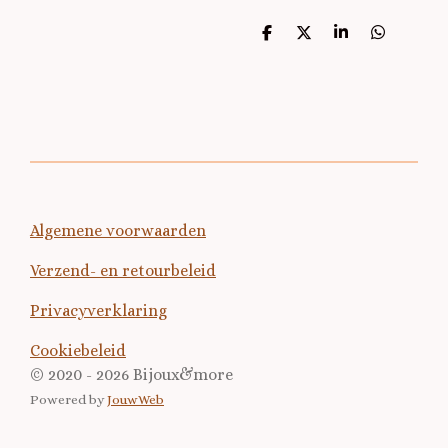
D
D
S
D
e
e
h
e
l
e
a
l
e
l
r
e
n
e
n
Algemene voorwaarden
Verzend- en retourbeleid
Privacyverklaring
Cookiebeleid
© 2020 - 2026 Bijoux&more
Powered by
JouwWeb