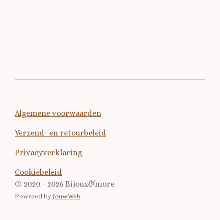
l
e
a
l
e
l
r
e
n
e
n
Algemene voorwaarden
Verzend- en retourbeleid
Privacyverklaring
Cookiebeleid
© 2020 - 2026 Bijoux&more
Powered by
JouwWeb