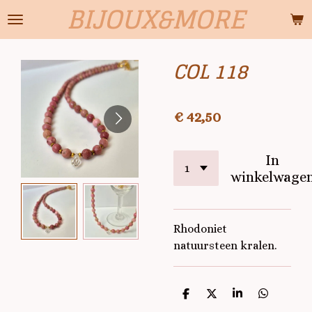
BIJOUX&MORE
Ga
direct
naar
COL 118
de
hoofdinhoud
€ 42,50
In
winkelwage
Rhodoniet
natuursteen kralen.
D
D
S
D
e
e
h
e