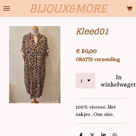
BIJOUX&MORE
Ga
direct
naar
Kleed01
de
hoofdinhoud
€ 50,00
GRATIS verzending
In
winkelwage
100% viscose. Met
zakjes . One size.