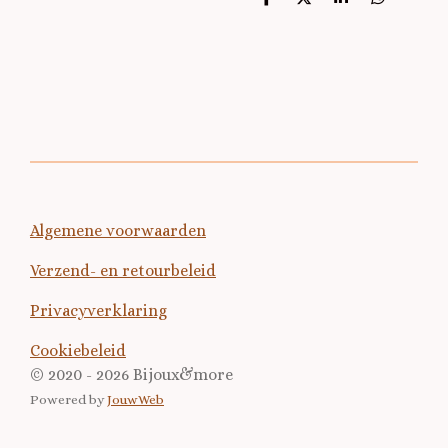
D
D
S
D
e
e
h
e
l
e
a
l
e
l
r
e
n
e
n
Algemene voorwaarden
Verzend- en retourbeleid
Privacyverklaring
Cookiebeleid
© 2020 - 2026 Bijoux&more
Powered by
JouwWeb