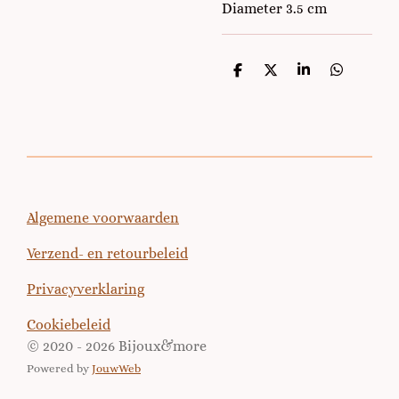
Diameter 3.5 cm
D
D
S
D
e
e
h
e
l
e
a
l
e
l
r
e
n
e
n
Algemene voorwaarden
Verzend- en retourbeleid
Privacyverklaring
Cookiebeleid
© 2020 - 2026 Bijoux&more
Powered by
JouwWeb