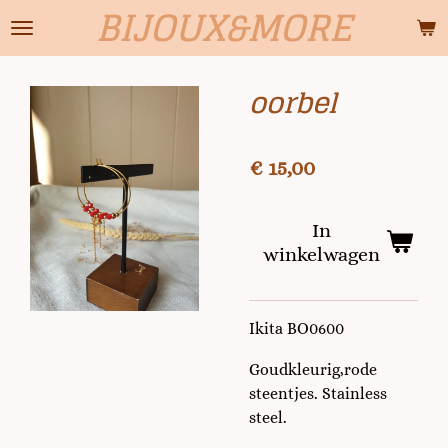
BIJOUX&MORE
Ga
direct
naar
oorbel
de
hoofdinhoud
€ 15,00
In
winkelwagen
Ikita BO0600
Goudkleurig,rode
steentjes. Stainless
steel.