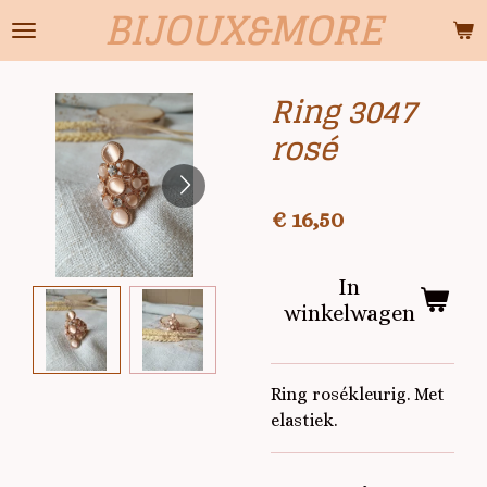
BIJOUX&MORE
Ga
direct
naar
Ring 3047
de
hoofdinhoud
rosé
€ 16,50
In
winkelwagen
Ring rosékleurig. Met
elastiek.