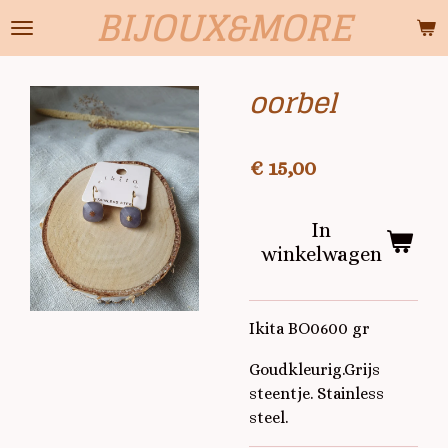
BIJOUX&MORE
Ga
direct
naar
oorbel
de
hoofdinhoud
€ 15,00
In
winkelwagen
Ikita BO0600 gr
Goudkleurig.Grijs
steentje. Stainless
steel.