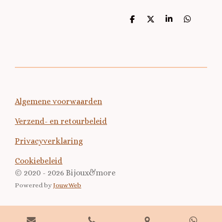
D
D
S
D
e
e
h
e
l
e
a
l
e
l
r
e
n
e
n
Algemene voorwaarden
Verzend- en retourbeleid
Privacyverklaring
Cookiebeleid
© 2020 - 2026 Bijoux&more
Powered by
JouwWeb