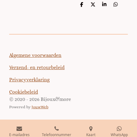
D
D
S
D
e
e
h
e
l
e
a
l
e
l
r
e
n
e
n
Algemene voorwaarden
Verzend- en retourbeleid
Privacyverklaring
Cookiebeleid
© 2020 - 2026 Bijoux&more
Powered by
JouwWeb
E-mailadres
Telefoonnummer
Kaart
WhatsApp