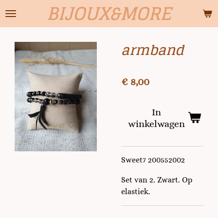
BIJOUX&MORE
Ga
direct
naar
armband
de
hoofdinhoud
€ 8,00
In
winkelwagen
Sweet7 200552002
Set van 2. Zwart. Op
elastiek.