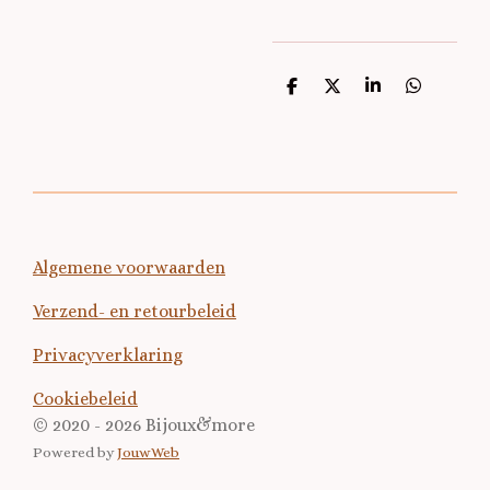
D
D
S
D
e
e
h
e
l
e
a
l
e
l
r
e
n
e
n
Algemene voorwaarden
Verzend- en retourbeleid
Privacyverklaring
Cookiebeleid
© 2020 - 2026 Bijoux&more
Powered by
JouwWeb