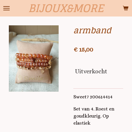
BIJOUX&MORE
Ga
direct
naar
armband
de
hoofdinhoud
€ 15,00
Uitverkocht
Sweet7 200614414
Set van 4. Roest en
goudkleurig. Op
elastiek