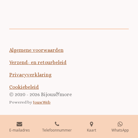
l
e
a
l
e
l
r
e
n
e
n
Algemene voorwaarden
Verzend- en retourbeleid
Privacyverklaring
Cookiebeleid
© 2020 - 2026 Bijoux&more
Powered by
JouwWeb
E-mailadres
Telefoonnummer
Kaart
WhatsApp