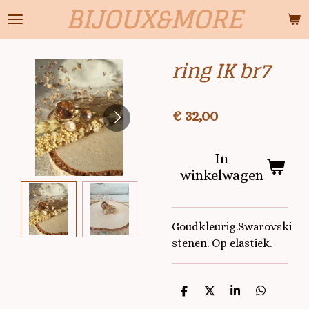
BIJOUX&MORE
Ga
direct
naar
ring IK br7
de
hoofdinhoud
€ 32,00
In
winkelwagen
Goudkleurig.Swarovski
stenen. Op elastiek.
D
D
S
D
e
e
h
e