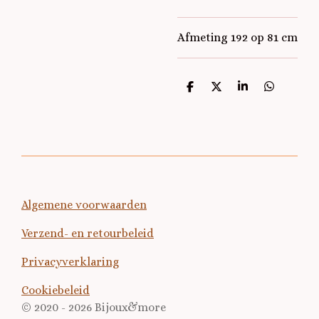
Afmeting 192 op 81 cm
D
D
S
D
e
e
h
e
l
e
a
l
e
l
r
e
n
e
n
Algemene voorwaarden
Verzend- en retourbeleid
Privacyverklaring
Cookiebeleid
© 2020 - 2026 Bijoux&more