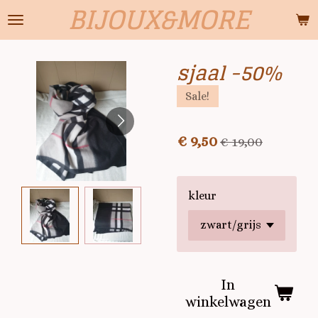
BIJOUX&MORE
Ga
direct
naar
sjaal -50%
de
hoofdinhoud
Sale!
€ 9,50
€ 19,00
kleur
In
winkelwagen