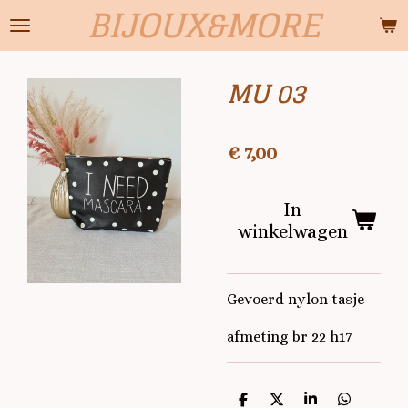
BIJOUX&MORE
Ga
direct
naar
MU 03
de
hoofdinhoud
€ 7,00
In
winkelwagen
Gevoerd nylon tasje
afmeting br 22 h17
D
D
S
D