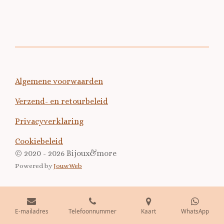
e
e
h
e
l
e
a
l
e
l
r
e
n
e
n
Algemene voorwaarden
Verzend- en retourbeleid
Privacyverklaring
Cookiebeleid
© 2020 - 2026 Bijoux&more
Powered by
JouwWeb
E-mailadres
Telefoonnummer
Kaart
WhatsApp