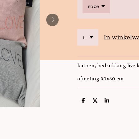
In winkelw
katoen, bedrukking live l
afmeting 30x50 cm
D
D
S
e
e
h
l
e
a
e
l
r
n
e