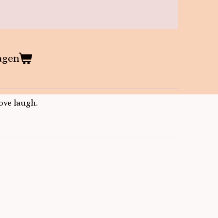
agen
ove laugh.