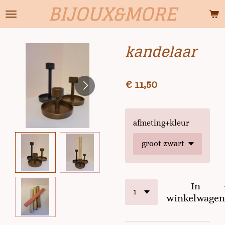
BIJOUX&MORE
Ga
direct
naar
kandelaar
de
hoofdinhoud
€ 11,50
afmeting+kleur
In
winkelwagen