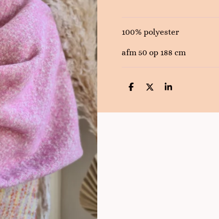
100% polyester
afm 50 op 188 cm
D
D
S
e
e
h
l
e
a
e
l
r
n
e